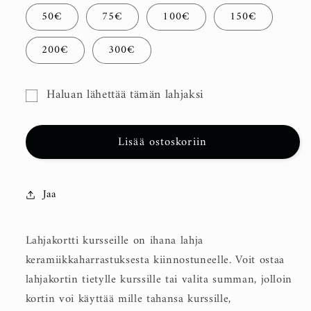
50€
75€
100€
150€
200€
300€
Haluan lähettää tämän lahjaksi
Lahjakortin
saajalomake
Lisää ostoskoriin
pienennettynä
Jaa
Lahjakortti kursseille on ihana lahja
keramiikkaharrastuksesta kiinnostuneelle. Voit ostaa
lahjakortin tietylle kurssille tai valita summan, jolloin
kortin voi käyttää mille tahansa kurssille,