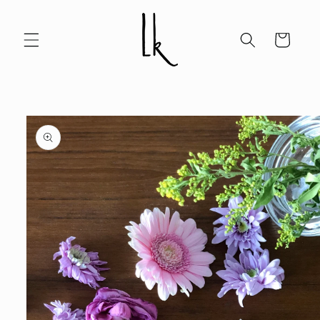
Ohita ja
siirry
sisältöön
Ostoskori
Siirry
tuotetietoihin