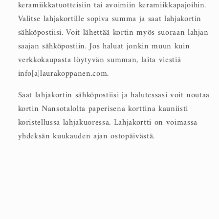
keramiikkatuotteisiin tai avoimiin keramiikkapajoihin.
Valitse lahjakortille sopiva summa ja saat lahjakortin
sähköpostiisi. Voit lähettää kortin myös suoraan lahjan
saajan sähköpostiin. Jos haluat jonkin muun kuin
verkkokaupasta löytyvän summan, laita viestiä
info[a]laurakoppanen.com.
Saat lahjakortin sähköpostiisi ja halutessasi voit noutaa
kortin Nansotalolta paperisena korttina kauniisti
koristellussa lahjakuoressa. Lahjakortti on voimassa
yhdeksän kuukauden ajan ostopäivästä.